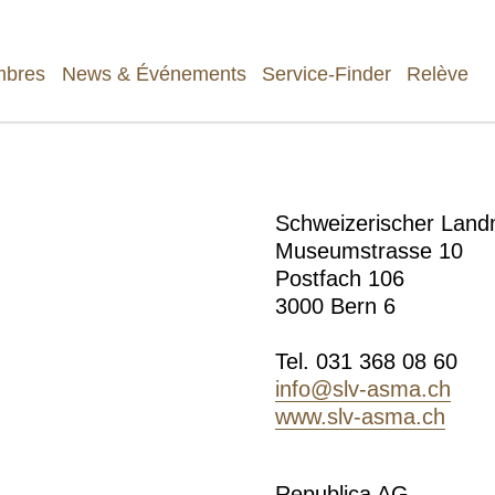
bres
News & Événements
Service-Finder
Relève
Schweizerischer Lan
Museumstrasse 10
Postfach 106
3000 Bern 6
Tel. 031 368 08 60
info
@slv-asma.ch
www.slv-asma.ch
Republica AG