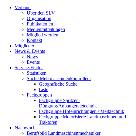
Verband
Über den SLV
Organisation
Publikationen
Medienmitteilungen
Mitglied werden
Kontakt
Mitglieder
News & Events
News
Events
Service-Finder
Statistiken
Suche Melkmaschinenkontrolleur
Geografische Suche
Liste
Fachgruppen
Fachgruppe Spritzen-
Düngung/Anbaugerätetechnik
Fachgruppe Hofeinrichtungen / Melktechnik
Fachgruppe Motorisierte Landmaschinen und
Traktoren
Nachwuchs
Berufsbild Landmaschinenmechaniker